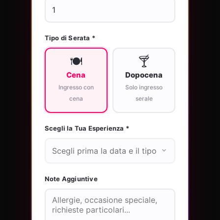
Tipo di Serata *
🍽️
🍸
Cena
Dopocena
Ingresso con
Solo ingresso
cena
serale
Scegli la Tua Esperienza *
Note Aggiuntive