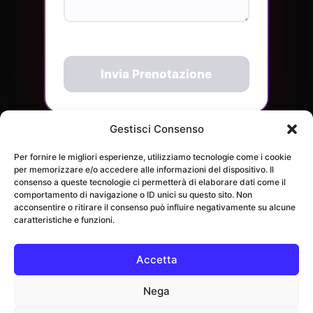
Invia Prenotazione
Gestisci Consenso
📞 Prenotazioni in
+39 340 970
Per fornire le migliori esperienze, utilizziamo tecnologie come i cookie
per memorizzare e/o accedere alle informazioni del dispositivo. Il
giornata:
7900
consenso a queste tecnologie ci permetterà di elaborare dati come il
comportamento di navigazione o ID unici su questo sito. Non
Disco Penelope · Toscana
|
Ampio parcheggio
acconsentire o ritirare il consenso può influire negativamente su alcune
caratteristiche e funzioni.
gratuito
www.discopenelope.it
Accetta
Elenco ingredienti e allergeni (Reg. UE 1169/11)
Nega