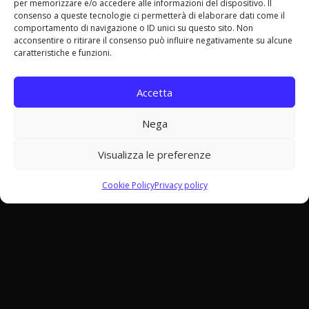
per memorizzare e/o accedere alle informazioni del dispositivo. Il
consenso a queste tecnologie ci permetterà di elaborare dati come il
comportamento di navigazione o ID unici su questo sito. Non
acconsentire o ritirare il consenso può influire negativamente su alcune
caratteristiche e funzioni.
Hai già sentito parlare di Mali Ubon ? Bene.
Accetta
Adesso immagina di viverla insieme ai tuoi amici,
dal vivo, in uno dei night club più caldi della
Nega
Toscana.
Visualizza le preferenze
Cookie Policy
Privacy policy