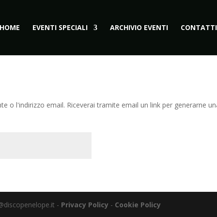
HOME
EVENTI SPECIALI
ARCHIVIO EVENTI
CONTATTI
te o l'indirizzo email. Riceverai tramite email un link per generarne u
@discopenelope.it -
Privacy Policy
-
Cookie Policy