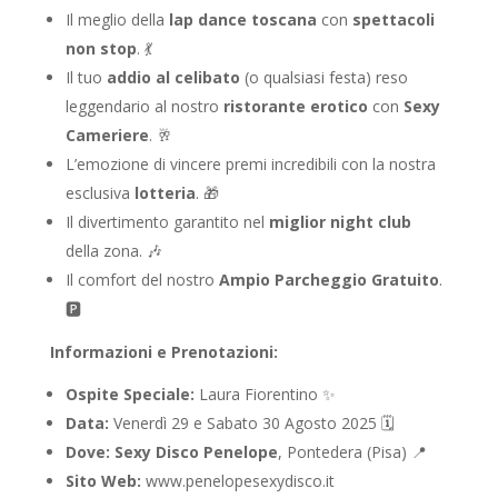
Il meglio della
lap dance toscana
con
spettacoli
non stop
. 💃
Il tuo
addio al celibato
(o qualsiasi festa) reso
leggendario al nostro
ristorante erotico
con
Sexy
Cameriere
. 🥂
L’emozione di vincere premi incredibili con la nostra
esclusiva
lotteria
. 🎁
Il divertimento garantito nel
miglior night club
della zona. 🎶
Il comfort del nostro
Ampio Parcheggio Gratuito
.
🅿️
Informazioni e Prenotazioni:
Ospite Speciale:
Laura Fiorentino ✨
Data:
Venerdì 29 e Sabato 30 Agosto 2025 🗓️
Dove:
Sexy Disco Penelope
, Pontedera (Pisa) 📍
Sito Web:
www.penelopesexydisco.it