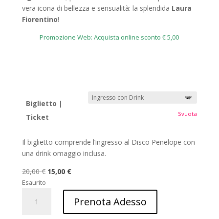
vera icona di bellezza e sensualità: la splendida
Laura
Fiorentino
!
Promozione Web: Acquista online sconto € 5,00
Biglietto |
Svuota
Ticket
Il biglietto comprende l’ingresso al Disco Penelope con
una drink omaggio inclusa.
Il
Il
20,00
€
15,00
€
prezzo
prezzo
Esaurito
Laura
originale
attuale
Prenota Adesso
Fiorentino
era:
è:
Agosto
20,00 €.
15,00 €.