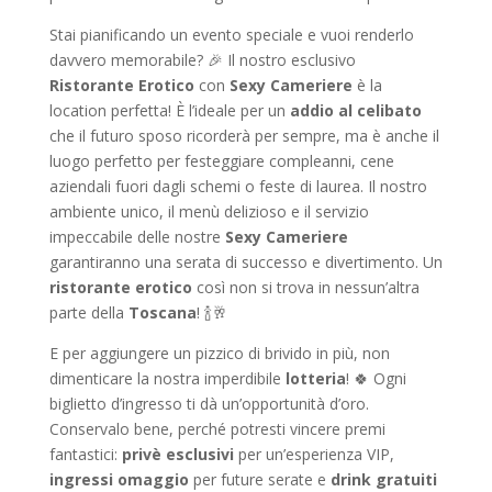
Stai pianificando un evento speciale e vuoi renderlo
davvero memorabile? 🎉 Il nostro esclusivo
Ristorante Erotico
con
Sexy Cameriere
è la
location perfetta! È l’ideale per un
addio al celibato
che il futuro sposo ricorderà per sempre, ma è anche il
luogo perfetto per festeggiare compleanni, cene
aziendali fuori dagli schemi o feste di laurea. Il nostro
ambiente unico, il menù delizioso e il servizio
impeccabile delle nostre
Sexy Cameriere
garantiranno una serata di successo e divertimento. Un
ristorante erotico
così non si trova in nessun’altra
parte della
Toscana
! 🍾🥂
E per aggiungere un pizzico di brivido in più, non
dimenticare la nostra imperdibile
lotteria
! 🍀 Ogni
biglietto d’ingresso ti dà un’opportunità d’oro.
Conservalo bene, perché potresti vincere premi
fantastici:
privè esclusivi
per un’esperienza VIP,
ingressi omaggio
per future serate e
drink gratuiti