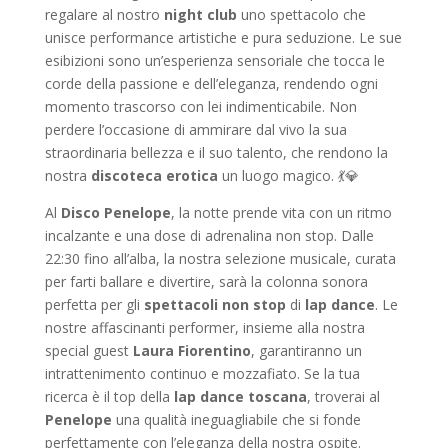
regalare al nostro
night club
uno spettacolo che
unisce performance artistiche e pura seduzione. Le sue
esibizioni sono un’esperienza sensoriale che tocca le
corde della passione e dell’eleganza, rendendo ogni
momento trascorso con lei indimenticabile. Non
perdere l’occasione di ammirare dal vivo la sua
straordinaria bellezza e il suo talento, che rendono la
nostra
discoteca erotica
un luogo magico. 💃💎
Al
Disco Penelope
, la notte prende vita con un ritmo
incalzante e una dose di adrenalina non stop. Dalle
22:30 fino all’alba, la nostra selezione musicale, curata
per farti ballare e divertire, sarà la colonna sonora
perfetta per gli
spettacoli non stop
di
lap dance
. Le
nostre affascinanti performer, insieme alla nostra
special guest
Laura Fiorentino
, garantiranno un
intrattenimento continuo e mozzafiato. Se la tua
ricerca è il top della
lap dance toscana
, troverai al
Penelope
una qualità ineguagliabile che si fonde
perfettamente con l’eleganza della nostra ospite.