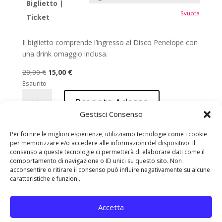
Biglietto |
Svuota
Ticket
Il biglietto comprende l’ingresso al Disco Penelope con
una drink omaggio inclusa.
Il
Il
20,00
€
15,00
€
prezzo
prezzo
Esaurito
Laura
originale
attuale
Prenota Adesso
Fiorentino
era:
è:
Gestisci Consenso
Agosto
20,00 €.
15,00 €.
quantità
Per fornire le migliori esperienze, utilizziamo tecnologie come i cookie
Promozione Web: Il Biglietto acquistato andrà cambiato
per memorizzare e/o accedere alle informazioni del dispositivo. Il
consenso a queste tecnologie ci permetterà di elaborare dati come il
alla cassa con
Biglietto Siae
comportamento di navigazione o ID unici su questo sito. Non
acconsentire o ritirare il consenso può influire negativamente su alcune
caratteristiche e funzioni.
Accetta