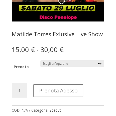
Matilde Torres Exlusive Live Show
Fascia
15,00
€
-
30,00
€
di
prezzo:
da
Prenota
15,00 €
a
30,00 €
Matilde
Prenota Adesso
Torres
Exlusive
Live
Show
COD:
N/A
Categoria:
Scaduti
quantità