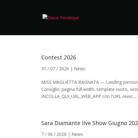
Contest 2026
31 / 07 / 2026
|
News
MISS MAGLIETTA BAGNATA — Landing (versione D
Consiglio: pagina full-width, template vuoto, sez
INCOLLA_QUI_URL_WEB_APP con l'URL /exec....
Sara Diamante live Show Giugno 20
7 / 06 / 2026
|
News