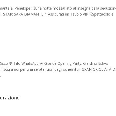
mante al Penelope 💥Una notte mozzafiato all'insegna della seduzion
ST STAR: SARA DIAMANTE ⭐ Assicurati un Tavolo VIP 👇Spettacolo e
Disco 💬 Info WhatsApp 🔥 Grande Opening Party: Giardino Estivo
 Unisciti a noi per una serata fuori dagli schemi! 🍖 GRAN GRIGLIATA D
.
gurazione