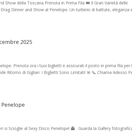
d Show della Toscana Prenota in Prima Fila 🎟️ Il Gran Varietà delle
e, Drag Dinner and Show al Penelope. Un turbinio di battute, eleganza 
Dicembre 2025
ope. Prenota ora i tuoi biglietti e assicurati il posto in prima fila per 
de Ritorno di Giglian: I Biglietti Sono Limitati! 🚨 📞 Chiama Adesso P
o Penelope
n si Scioglie al Sexy Disco Penelope! 👻 Guarda la Gallery fotografic