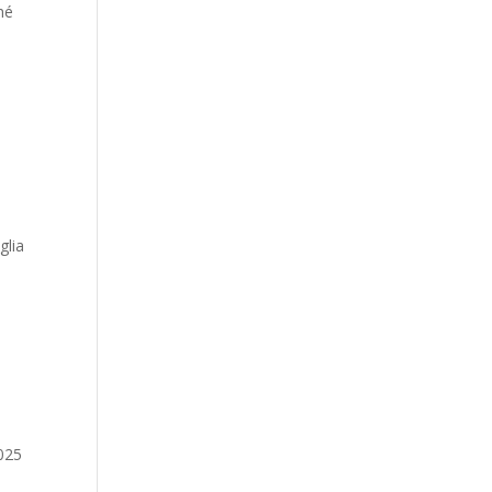
hé
glia
2025