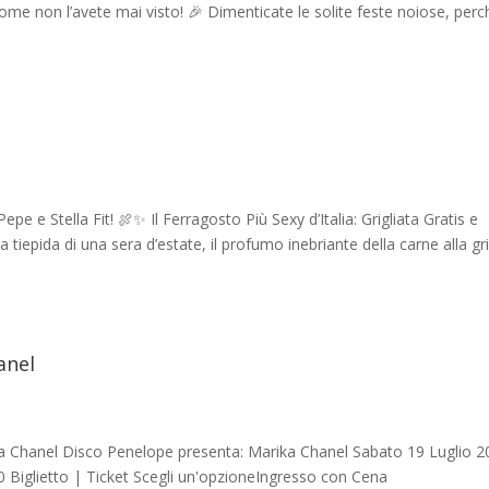
 non l’avete mai visto! 🎉 Dimenticate le solite feste noiose, perc
e Stella Fit! 🍖✨ Il Ferragosto Più Sexy d’Italia: Grigliata Gratis e
tiepida di una sera d’estate, il profumo inebriante della carne alla gri
anel
ka Chanel Disco Penelope presenta: Marika Chanel Sabato 19 Luglio 
Biglietto | Ticket Scegli un'opzioneIngresso con Cena