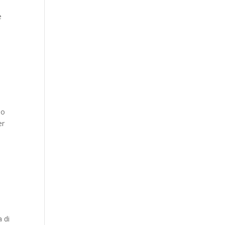
e
lo
er
a di