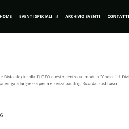
HOME
EVENTI SPECIALI
ARCHIVIO EVENTI
CONTATTI
ivi-safe) Incolla TUTTO questo dentro un modulo "Codice" di Divi
ione/riga a larghezza piena e senza padding. Ricorda: sostituisci
26