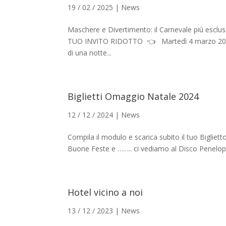
19 / 02 / 2025
|
News
Maschere e Divertimento: il Carnevale più escl
TUO INVITO RIDOTTO 👈 Martedì 4 marzo 2025, i
di una notte...
Biglietti Omaggio Natale 2024
12 / 12 / 2024
|
News
Compila il modulo e scarica subito il tuo Biglie
Buone Feste e …….. ci vediamo al Disco Penelope
Hotel vicino a noi
13 / 12 / 2023
|
News