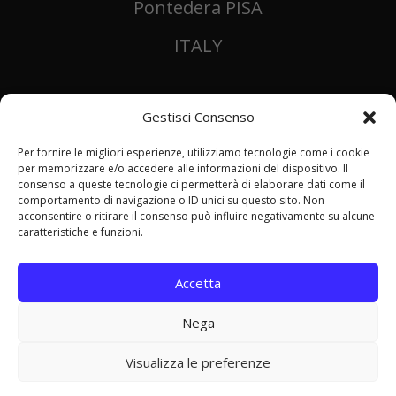
Pontedera PISA
ITALY
Gestisci Consenso
Per fornire le migliori esperienze, utilizziamo tecnologie come i cookie
per memorizzare e/o accedere alle informazioni del dispositivo. Il
consenso a queste tecnologie ci permetterà di elaborare dati come il
comportamento di navigazione o ID unici su questo sito. Non
acconsentire o ritirare il consenso può influire negativamente su alcune
.
caratteristiche e funzioni.
Accetta
Nega
© 2026 Disco Penelope - Tel 3409707900 -
info@discopenelope.it -
Privacy Policy
-
Cookie
Visualizza le preferenze
Policy