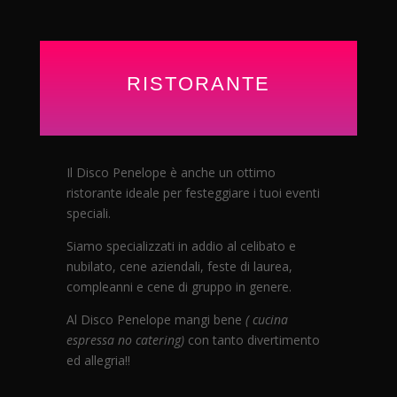
15,00 €
15,00 €
a
a
30,00 €
30,00 €
RISTORANTE
Il Disco Penelope è anche un ottimo
ristorante ideale per festeggiare i tuoi eventi
speciali.
Siamo specializzati in addio al celibato e
nubilato, cene aziendali, feste di laurea,
compleanni e cene di gruppo in genere.
Al Disco Penelope mangi bene
( cucina
espressa no catering)
con tanto divertimento
ed allegria!!