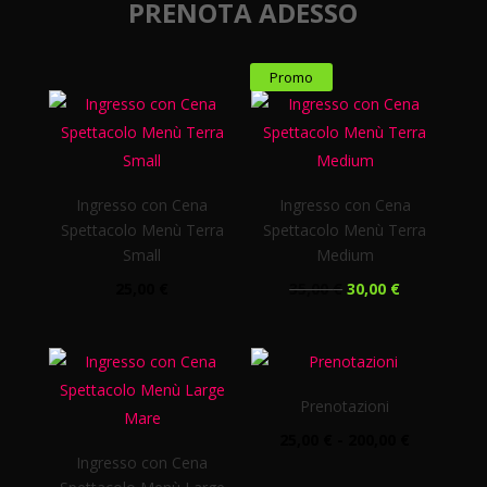
PRENOTA ADESSO
Promo
Ingresso con Cena
Ingresso con Cena
Spettacolo Menù Terra
Spettacolo Menù Terra
Small
Medium
IL
IL
25,00
€
35,00
€
30,00
€
PREZZO
PREZZO
ORIGINALE
ATTUALE
ERA:
È:
35,00 €.
30,00 €.
Prenotazioni
FASCIA
25,00
€
-
200,00
€
Ingresso con Cena
DI