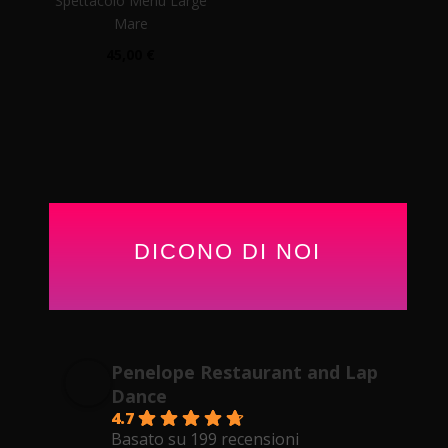
Spettacolo Menù Large
PREZZO:
Mare
DA
45,00
€
25,00 €
A
200,00 €
DICONO DI NOI
Penelope Restaurant and Lap
Dance
4.7
Basato su 199 recensioni