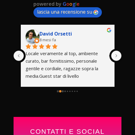
powered by
G
o
o
g
l
e
lascia una recensione su
David Orsetti
8 mesi fa
nti
Locale veramente al top, ambiente 
Local
curato, bar fornitissimo, personale 
ottim
gentile e cordiale, ragazze sopra la 
media.Guest star di livello 
superiorePosso solo consigliare 👍
CONTATTI E SOCIAL