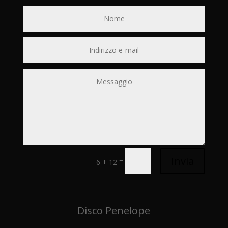
Invia
=
6 + 12
Disco Penelope