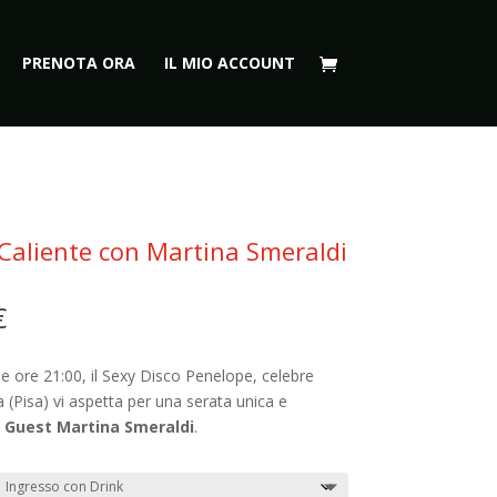
PRENOTA ORA
IL MIO ACCOUNT
Caliente con Martina Smeraldi
Fascia
€
di
prezzo:
lle ore 21:00, il Sexy Disco Penelope, celebre
da
 (Pisa) vi aspetta per una serata unica e
30,00 €
l Guest Martina Smeraldi
.
a
45,00 €