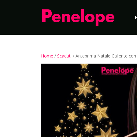
Home
/
Scaduti
/ Anteprima Natale Caliente con