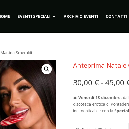
HOME
EVENTI SPECIALI
ARCHIVIO EVENTI
CONTATTI
 Martina Smeraldi
Anteprima Natale 
30,00
€
-
45,00
🎄
Venerdì 13 dicembre
, da
discoteca erotica di Pontedera
indimenticabile con la
Specia