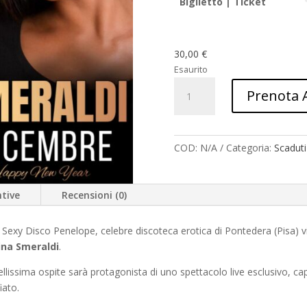
Biglietto | Ticket
30,00
€
Esaurito
Anteprima
Prenota 
Natale
Caliente
con
Martina
COD:
N/A
Categoria:
Scaduti
Smeraldi
quantità
tive
Recensioni (0)
 il Sexy Disco Penelope, celebre discoteca erotica di Pontedera (Pisa) 
ina Smeraldi
.
ellissima ospite sarà protagonista di uno spettacolo live esclusivo, cap
iato.