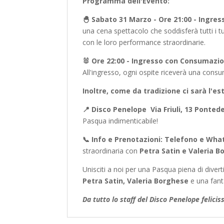
Programma dell'Evento:
🐣 Sabato 31 Marzo - Ore 21:00 - Ingre
una cena spettacolo che soddisferà tutti i tu
con le loro performance straordinarie.
🐰 Ore 22:00 - Ingresso con Consumazion
All'ingresso, ogni ospite riceverà una cons
Inoltre, come da tradizione ci sarà l'
📍 Disco Penelope Via Friuli, 13 Pontede
Pasqua indimenticabile!
📞 Info e Prenotazioni: Telefono e Wha
straordinaria con
Petra Satin e Valeria 
Unisciti a noi per una Pasqua piena di diver
Petra Satin, Valeria Borghese
e una fant
Da tutto lo staff del Disco Penelope felicis