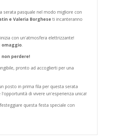
tua serata pasquale nel modo migliore con
atin e Valeria Borghese
ti incanteranno
 inizia con un'atmosfera elettrizzante!
si omaggio
.
a non perdere!
ngibile, pronto ad accoglierti per una
un posto in prima fila per questa serata
e l'opportunità di vivere un'esperienza unica!
 festeggiare questa festa speciale con