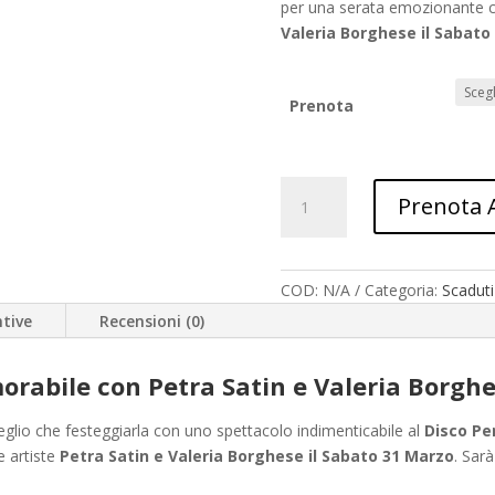
per una serata emozionante co
Valeria Borghese il Sabato
Prenota
Pasqua
Prenota 
2024
al
Disco
Penelope
COD:
N/A
Categoria:
Scaduti
quantità
tive
Recensioni (0)
rabile con Petra Satin e Valeria Borghe
meglio che festeggiarla con uno spettacolo indimenticabile al
Disco Pe
e artiste
Petra Satin e Valeria Borghese il Sabato 31 Marzo
. Sar