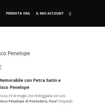
PRENOTA ORA
IL MIO ACCOUNT
sco Penelope
Fascia
€
di
prezzo:
Memorabile con Petra Satin e
da
20,00 €
Disco Penelope
a
 cosa c’è di meglio che festeggiarla con uno
35,00 €
Disco Penelope di Pontedera, Pisa?
Preparati