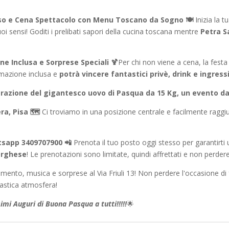
sso e Cena Spettacolo con Menu Toscano da Sogno 🍽️
Inizia la 
oi sensi! Goditi i prelibati sapori della cucina toscana mentre
Petra S
e Inclusa e Sorprese Speciali 🍹
Per chi non viene a cena, la festa
umazione inclusa e
potrà vincere fantastici privè, drink e ingres
estrazione del gigantesco uovo di Pasqua da 15 Kg, un evento d
ra, Pisa 🗺️
Ci troviamo in una posizione centrale e facilmente raggiu
tsapp 3409707900 📲
Prenota il tuo posto oggi stesso per garantirti 
Borghese
! Le prenotazioni sono limitate, quindi affrettati e non perder
timento, musica e sorprese al Via Friuli 13! Non perdere l'occasione di
astica atmosfera!
simi Auguri di Buona Pasqua a tutti!!!!!
🌟